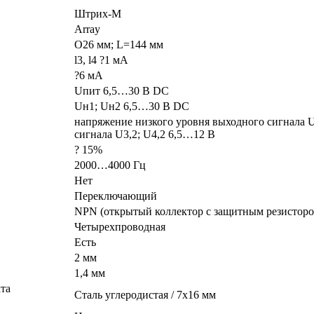
Штрих-М
Array
O26 мм; L=144 мм
l3, l4 ?1 мА
?6 мА
Uпит 6,5…30 В DC
Uн1; Uн2 6,5…30 В DC
напряжение низкого уровня выходного сигнала U
сигнала U3,2; U4,2 6,5…12 B
? 15%
2000…4000 Гц
Нет
Переключающий
NPN (открытый коллектор с защитным резисторо
Четырехпроводная
Есть
2 мм
1,4 мм
кта
Сталь углеродистая / 7x16 мм