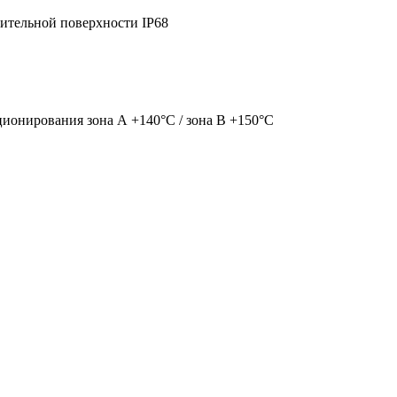
вительной поверхности IP68
кционирования зона А +140°С / зона В +150°С