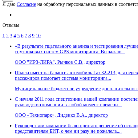
Я даю
Согласие
на обработку персональных данных в соответс
Отзывы
1
2
3
4
5
6
7
8
9
10
«В результате тщательного анализа и тестирования луч
спутниковых систем GPS мониторинга. Выражаю...
ООО "ИРЗ-ЛИРА", Рычков С.В., директор
Школа имеет на балансе автомобиль Газ 32-213, для пере
пассажиров помогает система мониторинга...
Муниципальное бюджетное учреждение дополнительного 
С начала 2011 года спецтехника нашей компании постепе
руководство компании в любой момент времени...
ООО «Технопарк», Диденко В.А., директор
Руководством компании было принято решение об оснаще
представителям БИТ, о чем ни разу не пожалела....