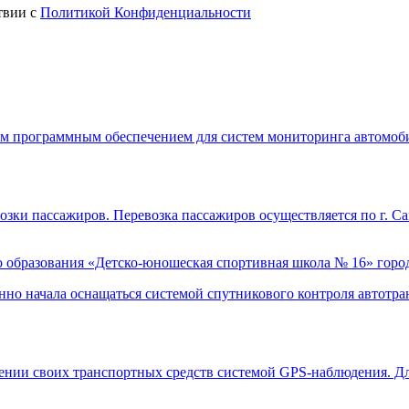
твии с
Политикой Конфиденциальности
шим программным обеспечением для систем мониторинга автомо
возки пассажиров. Перевозка пассажиров осуществляется по г. С
образования «Детско-юношеская спортивная школа № 16» город
нно начала оснащаться системой спутникового контроля автотра
нии своих транспортных средств системой GPS-наблюдения. Дл